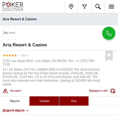
Aria Resort & Casino
Aria Resort & Casino
1 відгук
3730 Las Vegas Blvd., Las Vegas, NV 89109, Тел.: +1 (702) 590-
7230
21+ 24 Tables 24/7 ALL GAMES ARE 6-HANDED The most common
games spread at The Aria Poker Room include 1/3NLHE, 2/5NLHE,
5/10NLHE, 12/24 Mix, 1/3 & 2/5 Pot Limit Omaha, and 4/8LHE. The
room also spreads very high limit poker, starting at 300/600 Mix most
nights.
На карті
Відвідати сайт
Відгуки
Турніри
Кеш
Додати відгук