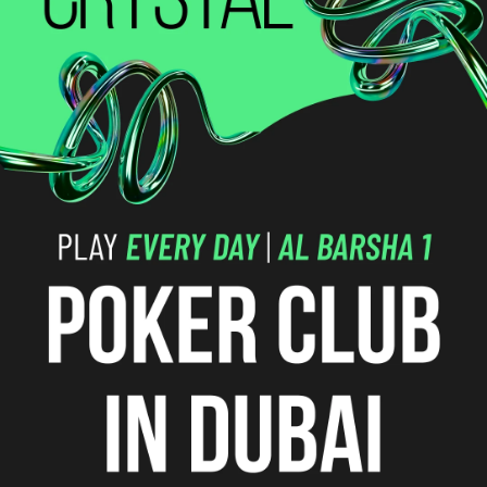
Harrah's Las Vegas
3475 Las Vegas Strip, Las Vegas, NV 89109, USA Тел.: +1 (702) 369-5040
The Mirage
3400 South Las Vegas Boulevard, Las Vegas, NV 89109, USA Тел.: +1 (702) 791-7291
Palace Station
2411 West Sahara Avenue, Las Vegas, NV 89102, USA Тел.: +1 (702) 367-2453
Silver Sevens Hotel & Casino
4100 Paradise Road, Las Vegas, NV 89169, USA Тел.: +1 (702) 733-7000
The Venetian Poker Room | Las Vegas
3355 South Las Vegas Boulevard, Las Vegas, NV 89109, USA Тел.: +17024147657
1 відгук
Arizona Charlie's Decatur
740 South Decatur Boulevard, Las Vegas, NV 89107, USA Тел.: +1 (702) 258-5200
Binion's Gambling Hall & Hotel
128 Fremont Street, Las Vegas, NV 89101, USA Тел.: +1 (702) 366-7361
Golden Nugget Las Vegas
129 Fremont Street, Las Vegas, NV 89101, USA Тел.: +17023868383