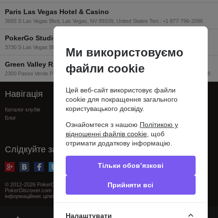
Paris Las Vegas Hotel & Casino
3655 S Las Vegas Blvd, Las Vegas, NV 89109, United States Тел.: +1 877-796-2096
PokerGo Studio at ARIA
3730 S Las Vegas Blvd Suite 270, Las Vegas, NV 89158 Тел.: (866) 476-5374
Ми використовуємо
Green Valley Ranch Casino
файли cookie
2300 Paseo Verde Parkway, Henderson, NV 89052, Las Vegas, USA Тел.: 7026176928
Цей веб-сайт використовує файли
Навігація
Підтримка
cookie для покращення загального
користувацького досвіду.
Каталог клубів
FAQ
Блог
Контакти
Ознайомтеся з нашою
Політикою у
Сообщить об ошибке
відношенні файлів cookie
, щоб
Privacy policy
отримати додаткову інформацію.
Слідкуйте за нами
Тільки обов’язкові
Прийняти всі
© 2012-2026 PokerDiscover.com. Всі права захищені.
PokerDiscover.com не є організатором ігор. Сайт призначений виключно для
інформаційних цілей. 18+
Налаштувати