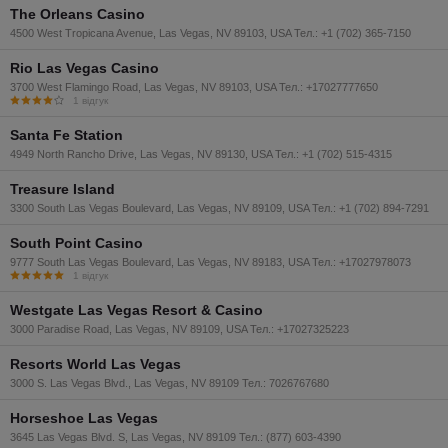
The Orleans Casino
4500 West Tropicana Avenue, Las Vegas, NV 89103, USA Тел.: +1 (702) 365-7150
Rio Las Vegas Casino
3700 West Flamingo Road, Las Vegas, NV 89103, USA Тел.: +17027777650
1 відгук
Santa Fe Station
4949 North Rancho Drive, Las Vegas, NV 89130, USA Тел.: +1 (702) 515-4315
Treasure Island
3300 South Las Vegas Boulevard, Las Vegas, NV 89109, USA Тел.: +1 (702) 894-7291
South Point Casino
9777 South Las Vegas Boulevard, Las Vegas, NV 89183, USA Тел.: +17027978073
1 відгук
Westgate Las Vegas Resort & Casino
3000 Paradise Road, Las Vegas, NV 89109, USA Тел.: +17027325223
Resorts World Las Vegas
3000 S. Las Vegas Blvd., Las Vegas, NV 89109 Тел.: 7026767680
Horseshoe Las Vegas
3645 Las Vegas Blvd. S, Las Vegas, NV 89109 Тел.: (877) 603-4390