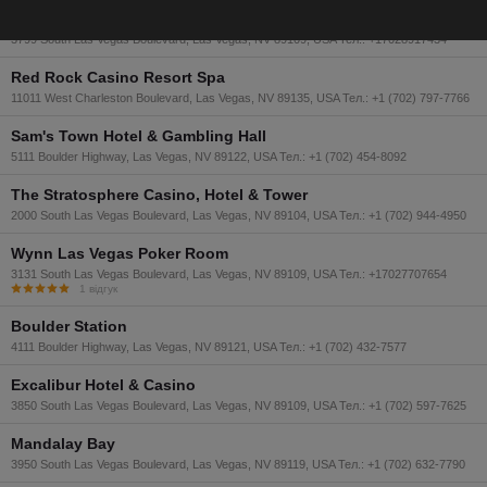
MGM Grand Hotel & Casino
3799 South Las Vegas Boulevard, Las Vegas, NV 89109, USA Тел.: +17028917434
Red Rock Casino Resort Spa
11011 West Charleston Boulevard, Las Vegas, NV 89135, USA Тел.: +1 (702) 797-7766
Sam's Town Hotel & Gambling Hall
5111 Boulder Highway, Las Vegas, NV 89122, USA Тел.: +1 (702) 454-8092
The Stratosphere Casino, Hotel & Tower
2000 South Las Vegas Boulevard, Las Vegas, NV 89104, USA Тел.: +1 (702) 944-4950
Wynn Las Vegas Poker Room
3131 South Las Vegas Boulevard, Las Vegas, NV 89109, USA Тел.: +17027707654
1 відгук
Boulder Station
4111 Boulder Highway, Las Vegas, NV 89121, USA Тел.: +1 (702) 432-7577
Excalibur Hotel & Casino
3850 South Las Vegas Boulevard, Las Vegas, NV 89109, USA Тел.: +1 (702) 597-7625
Mandalay Bay
3950 South Las Vegas Boulevard, Las Vegas, NV 89119, USA Тел.: +1 (702) 632-7790