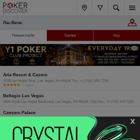
Лас-Вегас
Покерні клуби
Турніри
Кеш
Aria Resort & Casino
3730 Las Vegas Blvd., Las Vegas, NV 89109 Тел.: +1 (702) 590-7230
1 відгук
Bellagio Las Vegas
3600 South Las Vegas Boulevard, Las Vegas, NV 89109, USA Тел.: +1 (702) 693-7291
Caesars Palace
x
3570 South Las Vegas Boulevard, Las Vegas, NV 89109, USA Тел.: +1 (702) 785-6566
Flamingo Las Vegas
3555 South Las Vegas Boulevard, Las Vegas, NV 89109, USA Тел.: +17027333485