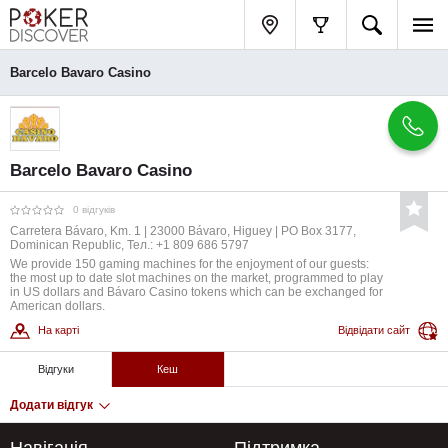
Barcelo Bavaro Casino
Barcelo Bavaro Casino
0 відгуків
Carretera Bávaro, Km. 1 | 23000 Bávaro, Higuey | PO Box 3177,
Dominican Republic, Тел.: +1 809 686 5797
We provide 150 gaming machines for the enjoyment of our guests:
the most up to date slot machines on the market, programmed to play
in US dollars and Bávaro Casino tokens which can be exchanged for
American dollars.
На карті
Відвідати сайт
Відгуки
Кеш
Додати відгук
Навігація
Підтримка