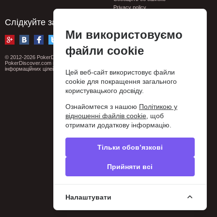
Privacy policy
Слідкуйте за нами
Ми використовуємо
файли cookie
© 2012-2026 PokerDiscover.com. Всі права захищені.
PokerDiscover.com не є організатором ігор. Сайт призначений виключно для
інформаційних цілей. 18+
Цей веб-сайт використовує файли
cookie для покращення загального
користувацького досвіду.
Ознайомтеся з нашою
Політикою у
відношенні файлів cookie
, щоб
отримати додаткову інформацію.
Тільки обов’язкові
Прийняти всі
Налаштувати