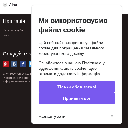
Airat
Ми використовуємо
Навігація
Підтримка
файли cookie
Каталог клубів
FAQ
Блог
Контакти
Сообщить об ошибке
Цей веб-сайт використовує файли
Privacy policy
cookie для покращення загального
Слідкуйте за нами
користувацького досвіду.
Ознайомтеся з нашою
Політикою у
відношенні файлів cookie
, щоб
отримати додаткову інформацію.
© 2012-2026 PokerDiscover.com. Всі права захищені.
PokerDiscover.com не є організатором ігор. Сайт призначений виключно для
інформаційних цілей. 18+
Тільки обов’язкові
Прийняти всі
Налаштувати