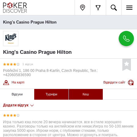
King's Casino Prague Hilton
King's Casino Prague Hilton
1 відгук
Pobřežní 1, 186 00 Praha 8-Karlín, Czech Republic, Тел.:
+420605836590
На карті
Відвідати сайт
Відгуки
Турніри
Кеш
Додати відгук
Игра только кэш.после 20 вечера начинается. все в стиле хорошего
казино. Разговоры только на английском или никак.Иигра по 50-100.миним
закупка 5000 крон. Игроки норм, с глубокими стеками, только
расположение в стороне от центра. Можно отдохнуть и поиграть.