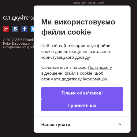
Сообщить об ошибке
Privacy policy
Слідкуйте за нами
Ми використовуємо
файли cookie
© 2012-2026 PokerDiscover.com. Всі права захищені.
PokerDiscover.com не є організатором ігор. Сайт призначений виключно для
Цей веб-сайт використовує файли
інформаційних цілей. 18+
cookie для покращення загального
користувацького досвіду.
Ознайомтеся з нашою
Політикою у
відношенні файлів cookie
, щоб
отримати додаткову інформацію.
Тільки обов’язкові
Прийняти всі
Налаштувати