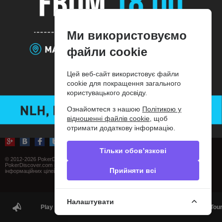
Elbow River Casino
218 18 Avenue SE, Calgary, Alberta, Canada T2G 1L1 Тел.: +1 (403) 206-0252
Ми використовуємо
Pure Casino Calgary
1420 Meridian Road NE T2A 2N9 Тел.: 403-237-6537
файли cookie
Навігація
Підтримка
Цей веб-сайт використовує файли
cookie для покращення загального
Каталог клубів
FAQ
Блог
Контакти
користувацького досвіду.
Сообщить об ошибке
Privacy policy
Ознайомтеся з нашою
Політикою у
відношенні файлів cookie
, щоб
Слідкуйте за нами
отримати додаткову інформацію.
Тільки обов’язкові
© 2012-2026 PokerDiscover.com. Всі права захищені.
PokerDiscover.com не є організатором ігор. Сайт призначений виключно для
Прийняти всі
інформаційних цілей. 18+
Налаштувати
Play poker in Greece | ΟΦΙΤΕΧ Poker Clubs | Cash games & Tour