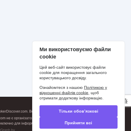
Ми використовуємо файли
cookie
Цей веб-сайт використовує файли
cookie для покращення загального
користувацького досвіду.
Ознайомтеся з нашою
Політикою у
відношенні файлів cookie
, щоб
отримати додаткову інформацію.
Тільки обов’язкові
kerDiscover.com. Всі права захищені.
com не є організатором ігор. Сайт
Прийняти всі
иключно для інформаційних цілей. 18+
Graph.by