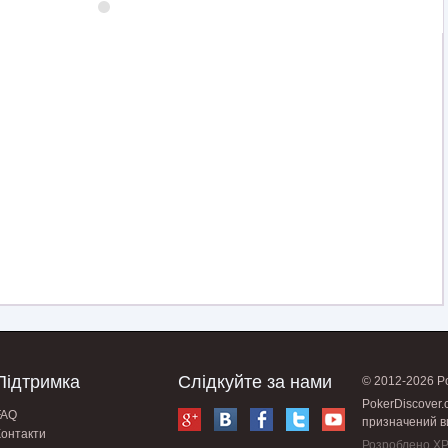
Підтримка
Слідкуйте за нами
© 2012-2026 Po
PokerDiscover.
FAQ
призначений в
Контакти
Розроблено XP