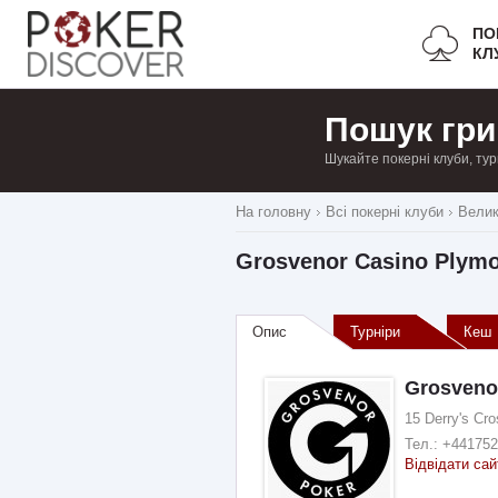
ПО
КЛ
Пошук гри
Шукайте покерні клуби, тур
На головну
Всі покерні клуби
Велик
Grosvenor Casino Plym
Опис
Турніри
Кеш
Grosveno
15 Derry's Cr
Тел.:
+441752
Відвідати сай