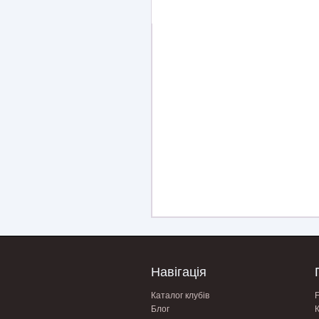
Навігація
Каталог клубів
Блог