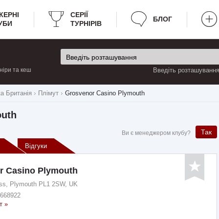
КЕРНІ
CЕРІЇ
БЛОГ
УБИ
ТУРНІРІВ
ніри та кеш
Введіть розташування 
а Британія
Плімут
Grosvenor Casino Plymouth
outh
Так
Ви є менеджером клубу?
Відгуки
r Casino Plymouth
oss, Plymouth PL1 2SW, UK
668922
т »