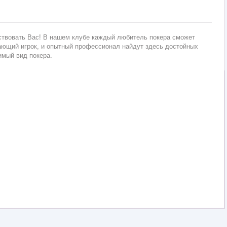
тствовать Вас! В нашем клубе каждый любитель покера сможет
ающий игрок, и опытный профессионал найдут здесь достойных
имый вид покера.