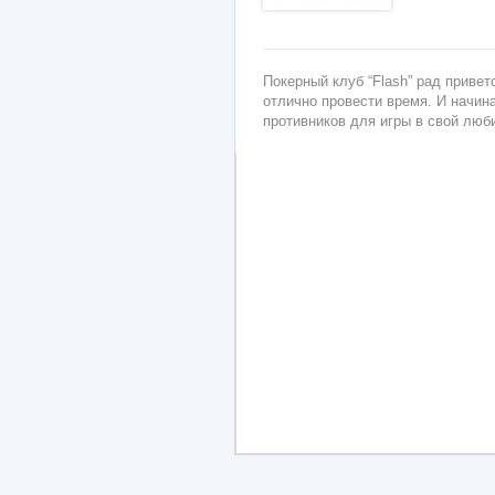
Покерный клуб “Flash” рад приве
отлично провести время. И начин
противников для игры в свой люб