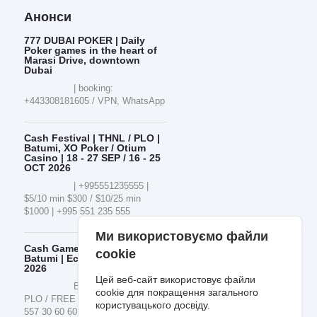
Анонси
777 DUBAI POKER | Daily
Poker games in the heart of
Marasi Drive, downtown
Dubai
| booking:
+443308181605 / VPN, WhatsApp
Cash Festival | THNL / PLO |
Batumi, XO Poker / Otium
Casino | 18 - 27 SEP / 16 - 25
OCT 2026
| +995551235555 |
$5/10 min $300 / $10/25 min
$1000 | +995 551 235 555
Ми використовуємо файли
Cash Game Festival in
cookie
Batumi | Eclipse, 02 - 06 SEP
2026
Цей веб-сайт використовує файли
BAD BEAT / THNL /
cookie для покращення загального
PLO / FREE PACKAGE* / +995
користувацького досвіду.
557 30 60 60