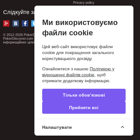
Privacy policy
Слідкуйте за нами
Ми використовуємо
файли cookie
© 2012-2026 PokerDiscover.com. Всі права захищені.
PokerDiscover.com не є організатором ігор. Сайт призначений виключно для
інформаційних цілей. 18+
Цей веб-сайт використовує файли
cookie для покращення загального
користувацького досвіду.
Ознайомтеся з нашою
Політикою у
відношенні файлів cookie
, щоб
отримати додаткову інформацію.
Тільки обов’язкові
Прийняти всі
Налаштувати