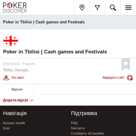
Poker in Tbilisi | Cash games and Festivals
Poker in Tbilisi | Cash games and Festivals
0 відгуків
Tbilisi, Georgia,
На карті
Відвідати сайт
Відгуки
Додати відгук
Навігація
Підтримка
Каталог клубів
FAQ
Блог
Контакти
Сообщить об ошибке