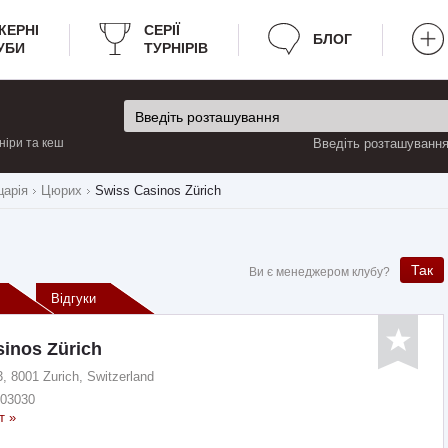
КЕРНІ
CЕРІЇ
БЛОГ
УБИ
ТУРНІРІВ
ніри та кеш
Введіть розташування 
арія
Цюрих
Swiss Casinos Zürich
Так
Ви є менеджером клубу?
Відгуки
inos Zürich
, 8001 Zurich, Switzerland
03030
т »