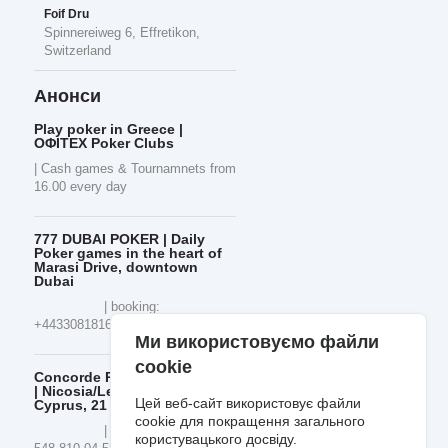
Foif Dru
Spinnereiweg 6, Effretikon,
Switzerland
Анонси
Play poker in Greece |
ΟΦΙΤΕΧ Poker Clubs
| Cash games & Tournamnets from
16.00 every day
777 DUBAI POKER | Daily
Poker games in the heart of
Marasi Drive, downtown
Dubai
| booking:
+443308181605 / VPN, WhatsApp
Ми використовуємо файли
cookie
Concorde Poker Summerfest
| Nicosia/Lefkosa, Northern
Цей веб-сайт використовує файли
Cyprus, 21 - 30 AUG 2026
cookie для покращення загального
| €300.000 GTD | +90
користувацького досвіду.