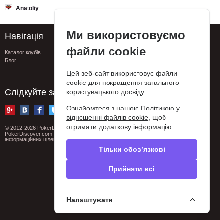
Anatoliy
Ми використовуємо
Навігація
Підтримка
файли cookie
Каталог клубів
FAQ
Блог
Контакти
Сообщить об ошибке
Цей веб-сайт використовує файли
Privacy policy
cookie для покращення загального
Слідкуйте за нами
користувацького досвіду.
Ознайомтеся з нашою
Політикою у
відношенні файлів cookie
, щоб
отримати додаткову інформацію.
© 2012-2026 PokerDiscover.com. Всі права захищені.
PokerDiscover.com не є організатором ігор. Сайт призначений виключно для
інформаційних цілей. 18+
Тільки обов’язкові
Прийняти всі
Налаштувати