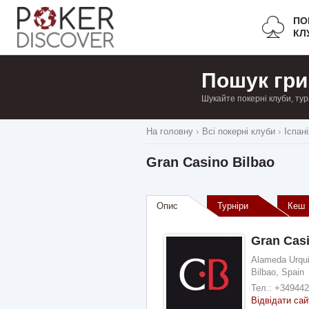
ПО
КЛ
Пошук гри
Шукайте покерні клуби, тур
На головну
Всі покерні клуби
Іспані
Gran Casino Bilbao
Опис
Турніри
Кеш
Gran Casi
Alameda Urquij
Bilbao, Spain
Тел.:
+349442
Відвідати сай