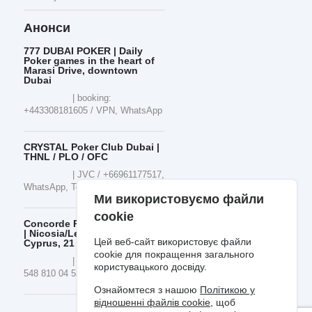
Анонси
777 DUBAI POKER | Daily
Poker games in the heart of
Marasi Drive, downtown
Dubai
| booking:
+443308181605 / VPN, WhatsApp
CRYSTAL Poker Club Dubai |
THNL / PLO / OFC
| JVC / +66961177517,
WhatsApp, Telegram
Ми використовуємо файли
cookie
Concorde Poker Summerfest
| Nicosia/Lefkosa, Northern
Цей веб-сайт використовує файли
Cyprus, 21 - 30 AUG 2026
cookie для покращення загального
| €300.000 GTD | +90
користувацького досвіду.
548 810 04 53
Ознайомтеся з нашою
Політикою у
відношенні файлів cookie
, щоб