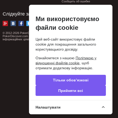
Сообщить об ошибке
Privacy policy
Слідкуйте за нами
Ми використовуємо
файли cookie
© 2012-2026 PokerDiscover.com. Всі права захищені.
PokerDiscover.com не є організатором ігор. Сайт призначений виключно для
Цей веб-сайт використовує файли
інформаційних цілей. 18+
cookie для покращення загального
користувацького досвіду.
Ознайомтеся з нашою
Політикою у
відношенні файлів cookie
, щоб
отримати додаткову інформацію.
Тільки обов’язкові
Прийняти всі
Налаштувати