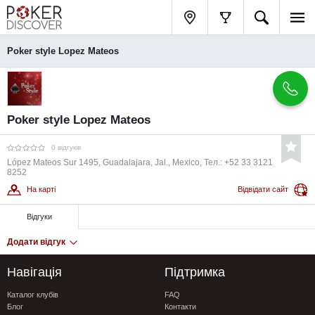
Poker style Lopez Mateos
Poker style Lopez Mateos
0 відгуків
López Mateos Sur 1495, Guadalajara, Jal., Mexico, Тел.: +52 33 3121
8252
На карті
Відвідати сайт
Відгуки
Додати відгук
Навігація
Підтримка
Каталог клубів
FAQ
Блог
Контакти