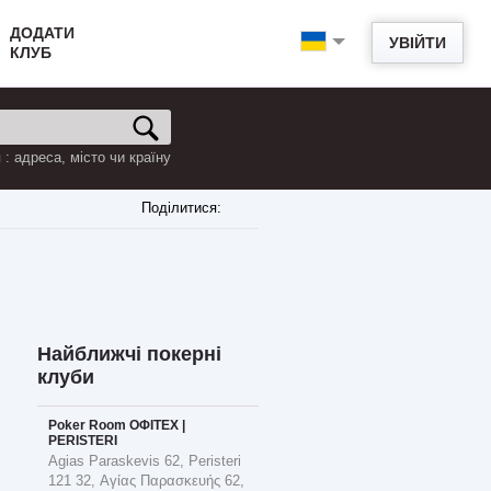
ДОДАТИ
УВІЙТИ
КЛУБ
: адреса, місто чи країну
Поділитися:
Найближчі покерні
клуби
Poker Room ΟΦΙΤΕΧ |
PERISTERI
Agias Paraskevis 62, Peristeri
121 32, Αγίας Παρασκευής 62,