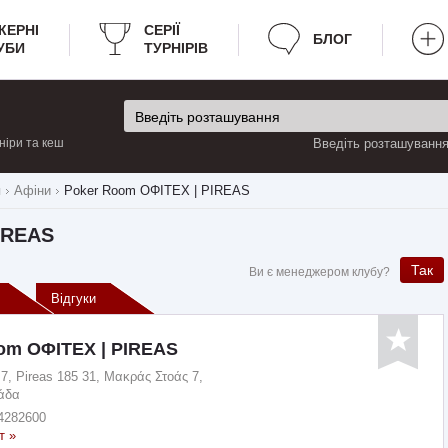
КЕРНІ
CЕРІЇ
БЛОГ
УБИ
ТУРНІРІВ
ніри та кеш
Введіть розташування 
я
Афіни
Poker Room ΟΦΙΤΕΧ | PIREAS
IREAS
Так
Ви є менеджером клубу?
Відгуки
om ΟΦΙΤΕΧ | PIREAS
7, Pireas 185 31, Μακράς Στοάς 7,
λάδα
4282600
т »