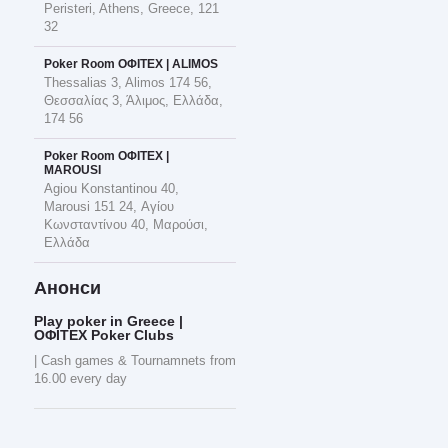
Peristeri, Athens, Greece, 121
32
Poker Room ΟΦΙΤΕΧ | ALIMOS
Thessalias 3, Alimos 174 56,
Θεσσαλίας 3, Άλιμος, Ελλάδα,
174 56
Poker Room ΟΦΙΤΕΧ |
MAROUSI
Agiou Konstantinou 40,
Marousi 151 24, Αγίου
Κωνσταντίνου 40, Μαρούσι,
Ελλάδα
Анонси
Play poker in Greece |
ΟΦΙΤΕΧ Poker Clubs
| Cash games & Tournamnets from
16.00 every day