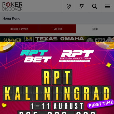
Hong Kong
Покерні клуби
Турніри
Кеш
x
Регулярні кеш-ігри
Кеш-ігри не знайдені
Навігація
Підтримка
Каталог клубів
FAQ
Блог
Контакти
Сообщить об ошибке
Privacy policy
Слідкуйте за нами