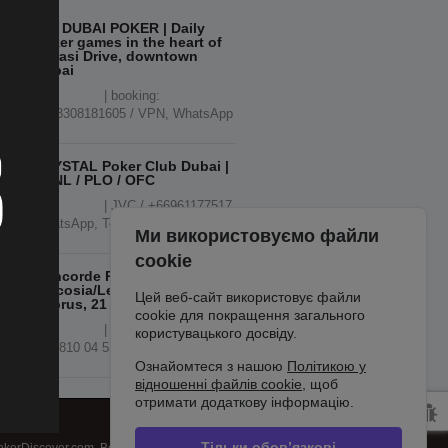
777 DUBAI POKER | Daily
Poker games in the heart of
Marasi Drive, downtown
Dubai
| booking:
+443308181605 / VPN, WhatsApp
CRYSTAL Poker Club Dubai |
THNL / PLO / OFC
| JVC / +66961177517,
WhatsApp, Telegram
Ми використовуємо файли
cookie
Concorde Poker Summerfest
| Nicosia/Lefkosa, Northern
Цей веб-сайт використовує файли
Cyprus, 21 - 30 AUG 2026
cookie для покращення загального
| €300.000 GTD | +90
користувацького досвіду.
548 810 04 53
Ознайомтеся з нашою
Політикою у
відношенні файлів cookie
, щоб
отримати додаткову інформацію.
Тільки обов’язкові