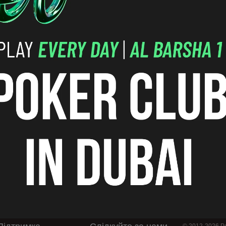
orts Arena
Wellington Street, Lan Kwai Fong, Central & Western District, Hong Kong