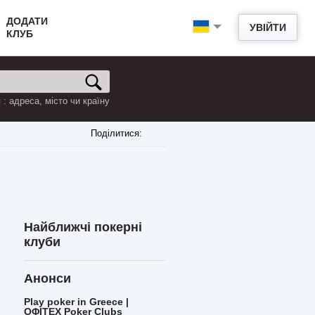
ДОДАТИ
УВІЙТИ
КЛУБ
: адреса, місто чи країну
Поділитися:
Найближчі покерні
клуби
Анонси
Play poker in Greece |
ΟΦΙΤΕΧ Poker Clubs