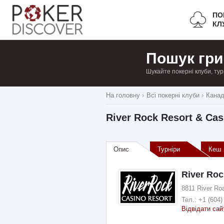
ПО
КЛ
Пошук гри
Шукайте покерні клуби, тур
На головну
Всі покерні клуби
Кана
River Rock Resort & Cas
Опис
Турніри
Кеш
River Roc
8811 River R
Тел.:
+1 (604)
Відвідати сай