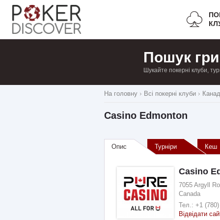
ПО
КЛ
Пошук гри
Шукайте покерні клуби, тур
На головну
Всі покерні клуби
Кана
Casino Edmonton
Опис
Турніри
Кеш
Casino E
7055 Argyll R
Canada
Тел.:
+1 (780)
Відвідати сай