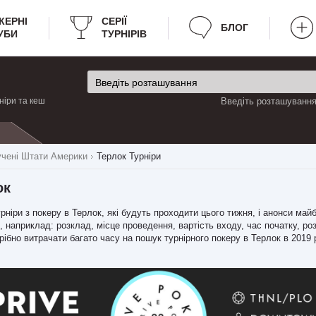
КЕРНІ
CЕРІЇ
БЛОГ
УБИ
ТУРНІРІВ
ніри та кеш
Введіть розташування 
чені Штати Америки
Терлок Турніри
ок
урніри з покеру в Терлок, які будуть проходити цього тижня, і анонси май
 наприклад: розклад, місце проведення, вартість входу, час початку, роз
отрібно витрачати багато часу на пошук турнірного покеру в Терлок в 2019