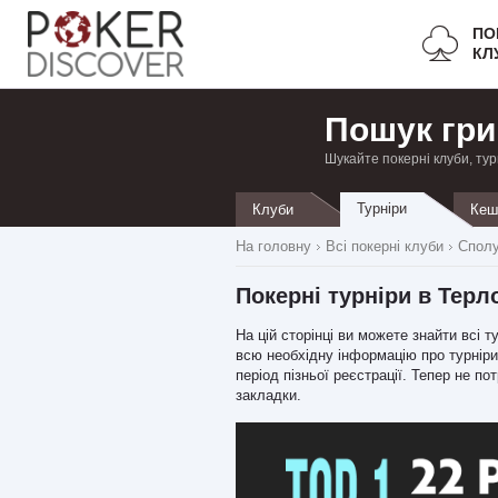
ПО
КЛ
Пошук гри
Шукайте покерні клуби, тур
Турніри
Клуби
Кеш
На головну
Всі покерні клуби
Сполу
Покерні турніри в Терл
На цій сторінці ви можете знайти всі т
всю необхідну інформацію про турніри,
період пізньої реєстрації. Тепер не п
закладки.