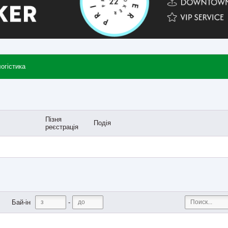
логістика
Пізня
Подія
реєстрація
-
Бай-ін