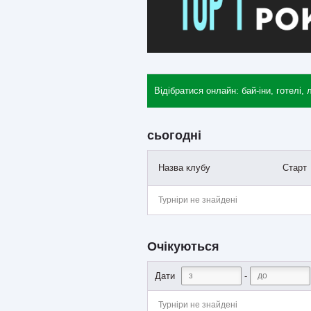
Відібратися онлайн: бай-іни, готелі, 
сьогодні
Назва клубу
Старт
Турніри не знайдені
Очікуються
-
Дати
Турніри не знайдені