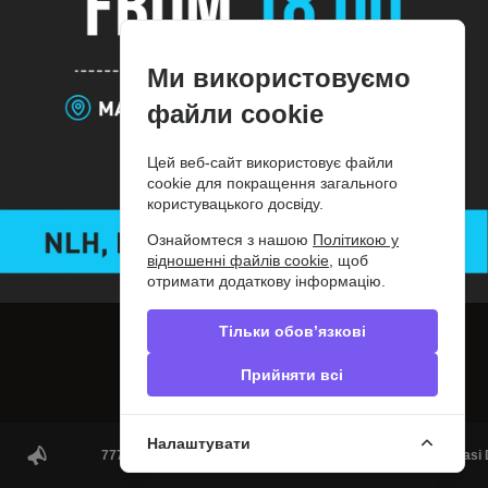
Блог
Контакти
Сообщить об ошибке
Privacy policy
Ми використовуємо
Слідкуйте за нами
файли cookie
© 2012-2026 PokerDiscover.com. Всі права захищені.
Цей веб-сайт використовує файли
PokerDiscover.com не є організатором ігор. Сайт призначений виключно для
cookie для покращення загального
інформаційних цілей. 18+
користувацького досвіду.
Ознайомтеся з нашою
Політикою у
відношенні файлів cookie
, щоб
отримати додаткову інформацію.
Тільки обов’язкові
Прийняти всі
Налаштувати
777 DUBAI POKER | Daily Poker games in the heart of Marasi 