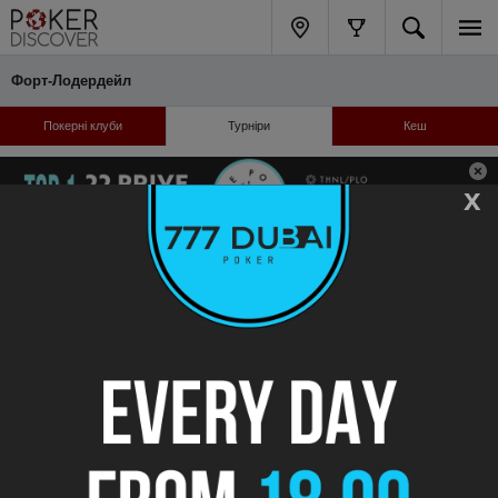
Форт-Лодердейл
Покерні клуби
Турніри
Кеш
x
Відібратися онлайн: бай-іни, готелі, логістика
сьогодні
Турніри не знайдені
Турніри не знайдені
Навігація
Підтримка
Каталог клубів
FAQ