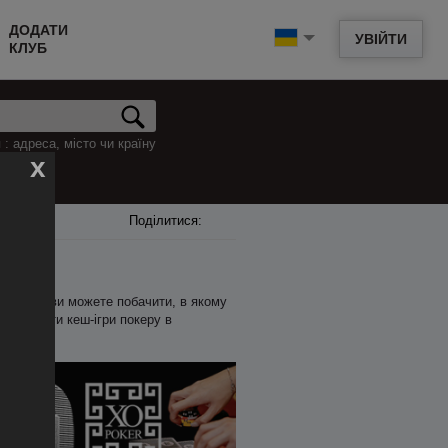
ДОДАТИ
УВІЙТИ
КЛУБ
: адреса, місто чи країну
x
Поділитися:
и. Нижче ви можете побачити, в якому
пер знайти кеш-ігри покеру в
.