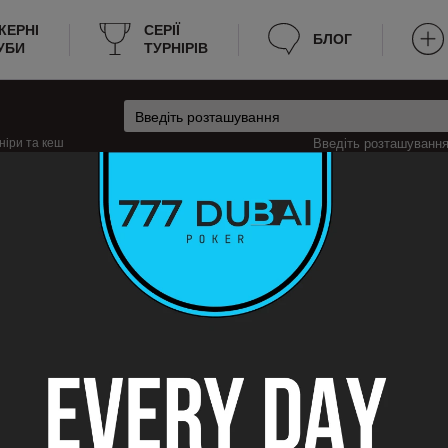
КЕРНІ
CЕРІЇ
БЛОГ
УБИ
ТУРНІРІВ
ніри та кеш
Введіть розташування 
чені Штати Америки
Кеш-ігри в Берлінгтон, Сполучені Штати Америки
інгтон
рлінгтон? Ми надаємо всю необхідну інформацію для зручності пошуку гр
 зараз йде гра, яка мінімальна та максимальна вартість входу на стіл. Те
лярне оновлення даних дозволяє гравцям швидко знаходити місце для гри