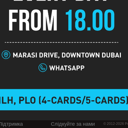
Опис
$1/$2 No Limit Holdem - Buy-in: $40 to $300 Runs: One or two tables
$5/$10 Limit Omaha 8/b - Buy-in: $60 to No Max Runs: Weekends
$2/$10 Stud 8/b - Buy-in: $40 to No Max Runs: Once per week
Підтримка
Слідкуйте за нами
© 2012-2026 Po