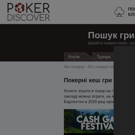
ПО
КЛ
Пошук гри
Шукайте покерні клуби, тур
Кеш
Клуби
Турніри
На головну
Всі покерні клуби
Сполу
Покерні кеш гри в Берл
Хочете зіграти в покер на гроші в Бе
закладі можна зіграти, на яких лімітах
Берлінгтон в 2019 році просто – регу