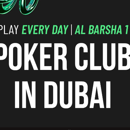
o Resort Spa Black Hawk
ack Hawk, CO 80422, USA
l Black Hawk
 Hawk, CO 80422, USA
 Hawk, CO 80422
ded for now.