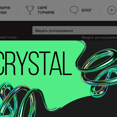
КЕРНІ
CЕРІЇ
БЛОГ
УБИ
ТУРНІРІВ
ніри та кеш
Введіть розташування 
Кеш
чені Штати Америки
Black Hawk
Hawk
рс буде корисний тим, що вся необхідна інформація зібрана в одному міс
іх діючих покерних клубів та румів Black Hawk, а також перелік всіх ігор
наш сайт вам допоможе без зайвих витрат часу знайти місце для гри. Інф
и скасують, або клуб закриється, ви про це зможете зразу дізнатися. Те
айті, і надана в зручному вигляді.