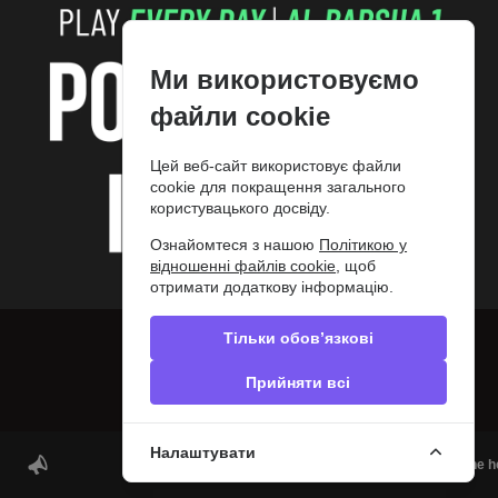
Ми використовуємо
© 2012-2026 PokerDiscover.com. Всі права захищені.
PokerDiscover.com не є організатором ігор. Сайт призначений виключно для
інформаційних цілей. 18+
файли cookie
Цей веб-сайт використовує файли
cookie для покращення загального
користувацького досвіду.
Ознайомтеся з нашою
Політикою у
відношенні файлів cookie
, щоб
отримати додаткову інформацію.
Тільки обов’язкові
Прийняти всі
Налаштувати
777 DUBAI POKER | Daily Poker games in the he