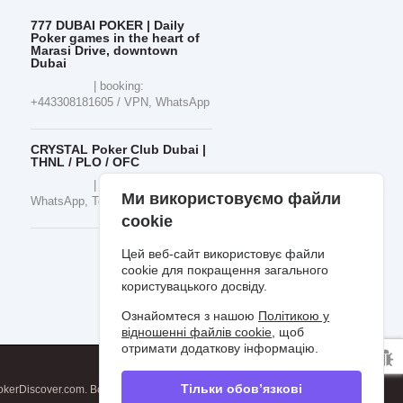
777 DUBAI POKER | Daily
Poker games in the heart of
Marasi Drive, downtown
Dubai
| booking:
+443308181605 / VPN, WhatsApp
CRYSTAL Poker Club Dubai |
THNL / PLO / OFC
| JVC / +66961177517,
Ми використовуємо файли
WhatsApp, Telegram
cookie
Цей веб-сайт використовує файли
cookie для покращення загального
користувацького досвіду.
Ознайомтеся з нашою
Політикою у
відношенні файлів cookie
, щоб
отримати додаткову інформацію.
Тільки обов’язкові
kerDiscover.com. Всі права захищені.