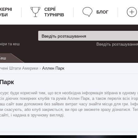
КЕРНІ
CЕРІЇ
БЛОГ
УБИ
ТУРНІРІВ
ніри та кеш
Введіть розташування 
Кеш
чені Штати Америки
Аллен Парк
 Парк
рс буде корисний тим, що вся необхідна інформація зібрана в одному міс
іх діючих покерних клубів та румів Аллен Парк, а також перелік всіх ігор
 наш сайт вам допоможе без зайвих витрат часу знайти місце для гри. Інф
и скасують, або клуб закриється, ви про це зможете зразу дізнатися. Те
айті, і надана в зручному вигляді.