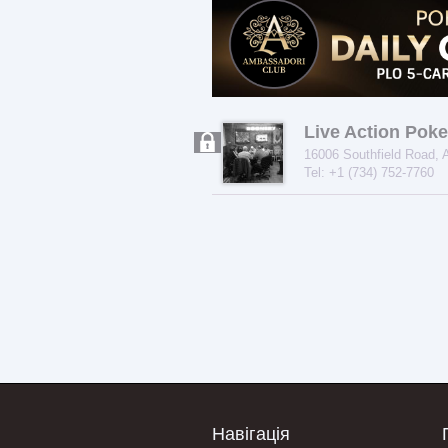
Live Action Pok
16006 Southfield Road, 
Tel: +1 (734) 752-7760
Навігація