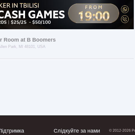
er Room at B Boomers
Allen Park, MI 48101, USA
Підтримка
Слідкуйте за нами
© 2012-2026 Po