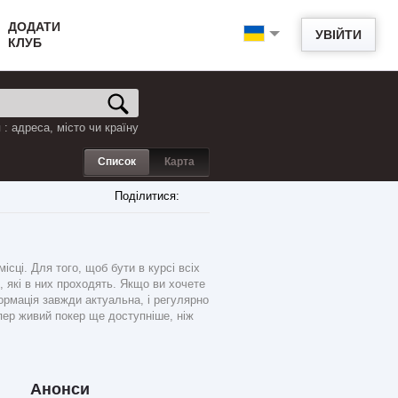
ДОДАТИ
УВІЙТИ
КЛУБ
: адреса, місто чи країну
Список
Карта
Поділитися:
ці. Для того, щоб бути в курсі всіх
, які в них проходять. Якщо ви хочете
ормація завжди актуальна, і регулярно
пер живий покер ще доступніше, ніж
Анонси