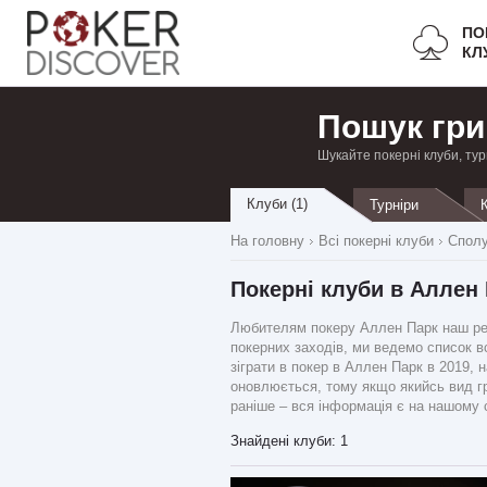
ПО
КЛ
Пошук гри
Шукайте покерні клуби, тур
Клуби (1)
Турніри
На головну
Всі покерні клуби
Сполу
Покерні клуби в Аллен
Любителям покеру Аллен Парк наш ресу
покерних заходів, ми ведемо список вс
зіграти в покер в Аллен Парк в 2019,
оновлюється, тому якщо якийсь вид гр
раніше – вся інформація є на нашому с
Знайдені клуби: 1