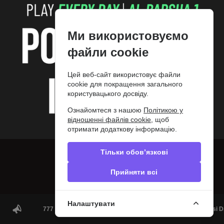
© 2012-2026 PokerDiscover.com. Всі права захищені.
PokerDiscover.com не є організатором ігор. Сайт призначений виключно для
інформаційних цілей. 18+
Ми використовуємо
файли cookie
Цей веб-сайт використовує файли
cookie для покращення загального
користувацького досвіду.
Ознайомтеся з нашою
Політикою у
відношенні файлів cookie
, щоб
отримати додаткову інформацію.
Тільки обов’язкові
Прийняти всі
Налаштувати
777 DUBAI POKER | Daily Poker games in the heart of Marasi D