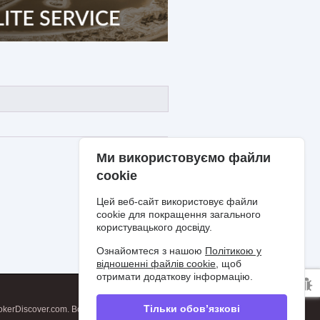
Ми використовуємо файли
cookie
Цей веб-сайт використовує файли
cookie для покращення загального
користувацького досвіду.
Ознайомтеся з нашою
Політикою у
відношенні файлів cookie
, щоб
отримати додаткову інформацію.
Тільки обов’язкові
kerDiscover.com. Всі права захищені.