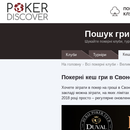
ПО
КЛ
Пошук гри
Шукайте покерні клуби, тур
Кеш
Клуби
Турніри
На головну
Всі покерні клуби
Велик
Покерні кеш гри в Свон
Хочете зіграти в покер на гроші в Св
закладі можна зіграти, на яких лімітах
2018 році просто – регулярне оновлен