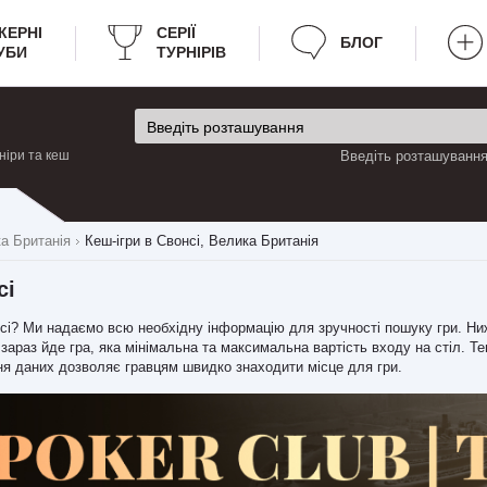
КЕРНІ
CЕРІЇ
БЛОГ
УБИ
ТУРНІРІВ
ніри та кеш
Введіть розташування 
а Британія
Кеш-ігри в Свонсі, Велика Британія
сі
онсі? Ми надаємо всю необхідну інформацію для зручності пошуку гри. Н
 зараз йде гра, яка мінімальна та максимальна вартість входу на стіл. Те
ня даних дозволяє гравцям швидко знаходити місце для гри.