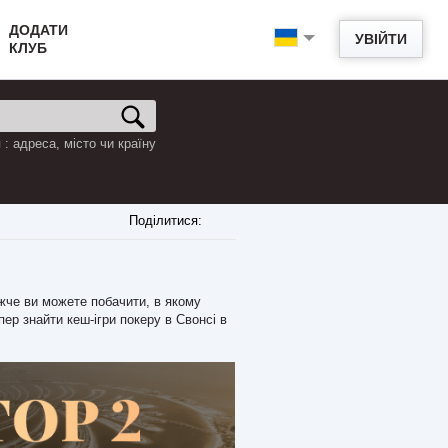
ДОДАТИ
УВІЙТИ
КЛУБ
: адреса, місто чи країну
Поділитися:
ижче ви можете побачити, в якому
пер знайти кеш-ігри покеру в Свонсі в