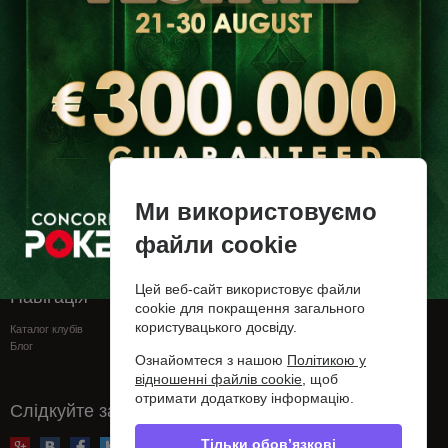
Турніри не знайдені
Серпень 25, Вівторок
18:00
Grosvenor Casino Sunderland
150£
Summer Sizzler / North East, Day 1A, Hold'em, Re-entry,
50
000£ Guaranteed
Серпень 28, П`ятниця
Ми використовуємо
18:00
Grosvenor Casino Sunderland
150£
файли cookie
Summer Sizzler / North East, Day 1D, Hold'em, Re-entry,
50
000£ Guaranteed
Цей веб-сайт використовує файли
Навігація
Підтримка
cookie для покращення загального
користувацького досвіду.
Каталог клубів
FAQ
Блог
Контакти
Ознайомтеся з нашою
Політикою у
Сообщить об ошибке
відношенні файлів cookie
, щоб
Privacy policy
отримати додаткову інформацію.
Слідкуйте за нами
Тільки обов’язкові