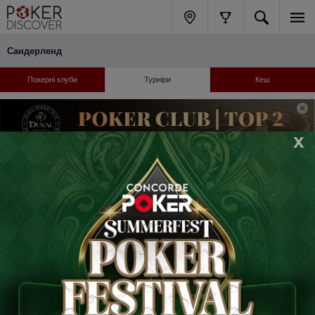
Сандерленд
Покерні клуби
Турніри
Кеш
x
Відібратися онлайн: бай-іни, готелі, логістика
Серии турниров
25.08
Summer Sizzler / North East | Sunderland, 25 & 28 AUG
28.08
2026
Сандерленд, Велика Британія
сьогодні