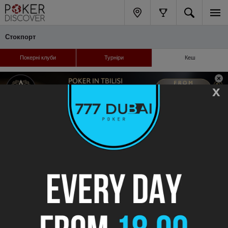
Стокпорт
Покерні клуби
Турніри
Кеш
x
Регулярні кеш-ігри
Кеш-ігри не знайдені
Навігація
Підтримка
Каталог клубів
FAQ
Блог
Контакти
Сообщить об ошибке
Privacy policy
Слідкуйте за нами