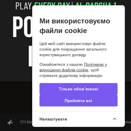
Слідкуйте за нами
Ми використовуємо
© 2012-2026 PokerDiscover.com. Всі права захищені.
файли cookie
PokerDiscover.com не є організатором ігор. Сайт призначений виключно для
інформаційних цілей. 18+
Цей веб-сайт використовує файли
cookie для покращення загального
користувацького досвіду.
Ознайомтеся з нашою
Політикою у
відношенні файлів cookie
, щоб
отримати додаткову інформацію.
Тільки обов’язкові
Прийняти всі
Налаштувати
777 DUBAI POKER | Daily Poker games in the heart of Marasi Driv