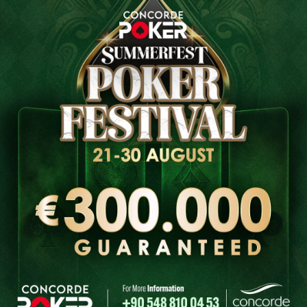
Leo's Friday, Hold'em, Re-entry,
3 500£ Guaranteed
Серпень 08, Субота
19:00
Grosvenor Casino Leo Liverpool
40£
Big Stack Saturday, Hold'em, Re-entry
Серпень 09, Неділя
16:00
Grosvenor Casino Leo Liverpool
60£
Sunday Megastack, Hold'em, Re-entry,
2 500£ Guaranteed
Серпень 13, Четвер
19:00
Grosvenor Casino Leo Liverpool
80£
Big Thursday 5K, Hold'em, Rebuy/Add-On,
5 000£
Guaranteed
Серпень 14, П`ятниця
19:00
Grosvenor Casino Leo Liverpool
70£
Leo's Friday, Hold'em, Re-entry,
3 500£ Guaranteed