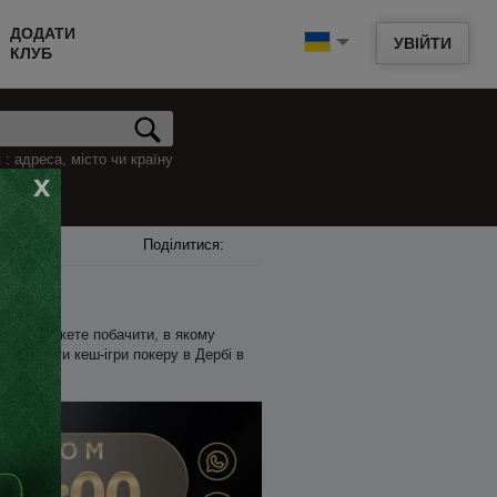
ДОДАТИ
УВІЙТИ
КЛУБ
: адреса, місто чи країну
x
Поділитися:
жче ви можете побачити, в якому
пер знайти кеш-ігри покеру в Дербі в