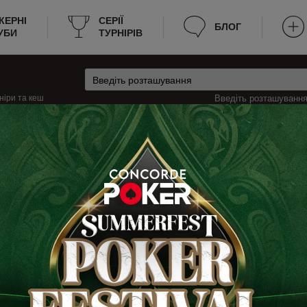
КЕРНІ
CЕРІЇ
БЛОГ
УБИ
ТУРНІРІВ
ніри та кеш
Введіть розташування 
а Британія
Кеш-ігри в Дербі, Велика Британія
і
рбі? Ми надаємо всю необхідну інформацію для зручності пошуку гри. Ни
 зараз йде гра, яка мінімальна та максимальна вартість входу на стіл. Те
ня даних дозволяє гравцям швидко знаходити місце для гри.