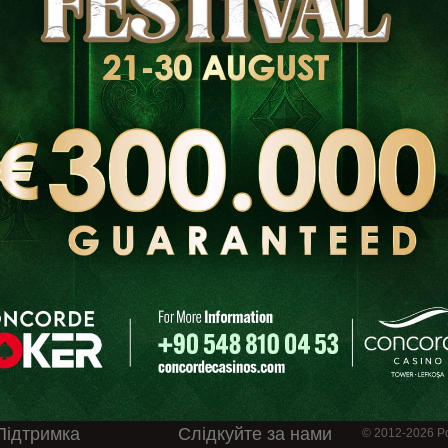
Опис
No Limit Hold 'Em (Rake 5% Capped £5)
Dealers Choice (Rake 5% , Capped £3 short handed , capped £5 6-8 players
Cash Games with unlimited sit down (Rake 5% , Capped £7)
Підтримка
Слідкуйте за нами
© 2012-2026 Po