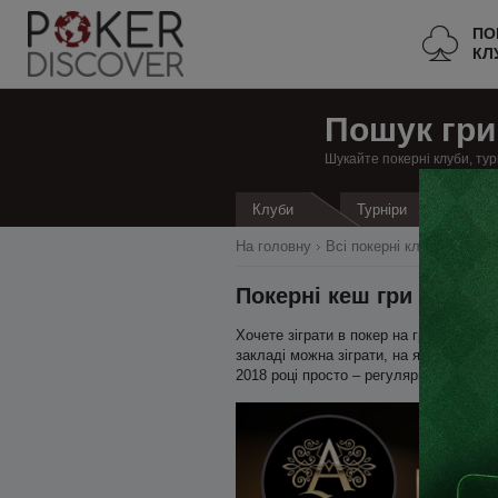
ПО
КЛ
Пошук гри
Шукайте покерні клуби, тур
Кеш
Клуби
Турніри
На головну
Всі покерні клуби
Велик
Покерні кеш гри в Дерб
Хочете зіграти в покер на гроші в Де
закладі можна зіграти, на яких лімітах
2018 році просто – регулярне оновлен