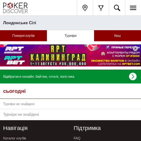
Лондонське Сіті
Покерні клуби
Турніри
Кеш
Відібратися онлайн: бай-іни, готелі, логістика
сьогодні
Турніри не знайдені
Турніри не знайдені
Навігація
Підтримка
Каталог клубів
FAQ