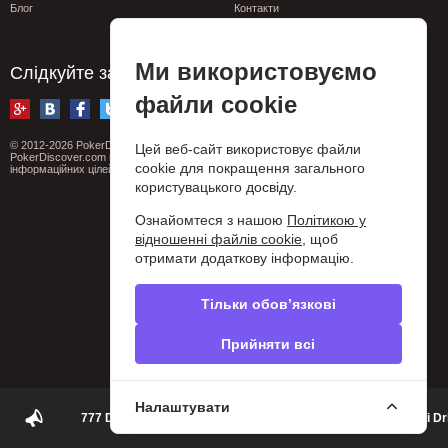
Блог
Контакти
Сообщить об ошибке
Privacy policy
Ми використовуємо
Слідкуйте за нами
файли cookie
© 2012-2026 PokerDiscover.com. Всі права захищені.
Цей веб-сайт використовує файли
PokerDiscover.com не є організатором ігор. Сайт призначений виключно для
cookie для покращення загального
інформаційних цілей. 18+
користувацького досвіду.
Ознайомтеся з нашою
Політикою у
відношенні файлів cookie
, щоб
отримати додаткову інформацію.
Тільки обов’язкові
Прийняти всі
Налаштувати
777 DUBAI POKER | Daily Poker games in the heart of Marasi Dr