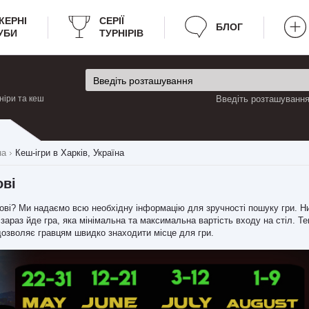
КЕРНІ
CЕРІЇ
БЛОГ
УБИ
ТУРНІРІВ
ніри та кеш
Введіть розташування 
на
Кеш-ігри в Харків, Україна
ові
ркові? Ми надаємо всю необхідну інформацію для зручності пошуку гри. 
 зараз йде гра, яка мінімальна та максимальна вартість входу на стіл. Те
дозволяє гравцям швидко знаходити місце для гри.