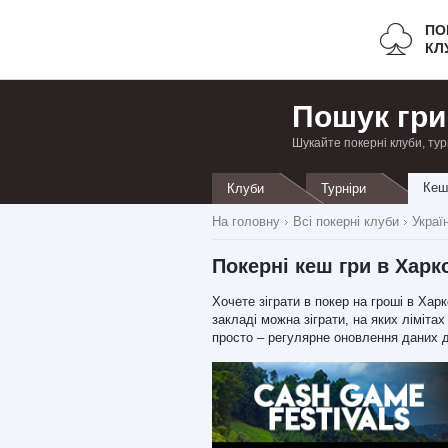
ПО
КЛ
Пошук гри
Шукайте покерні клуби, тур
Кеш
Клуби
Турніри
На головну
Всі покерні клуби
Украї
Покерні кеш гри в Харк
Хочете зіграти в покер на гроші в Ха
закладі можна зіграти, на яких лімітах
просто – регулярне оновлення даних 