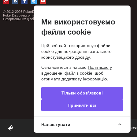
© 2012-2026 PokerDiscover.com. Всі права захищені.
PokerDiscover.com не є організатором ігор. Сайт призначений виключно для
інформаційних цілей. 18+
Ми використовуємо
файли cookie
Цей веб-сайт використовує файли
cookie для покращення загального
користувацького досвіду.
Ознайомтеся з нашою
Політикою у
відношенні файлів cookie
, щоб
отримати додаткову інформацію.
Тільки обов’язкові
Прийняти всі
Налаштувати
The B&B Club - Poker Room | Canggu, Bali | Reser