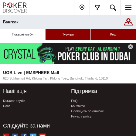
Бангкок
Покерні клуби
Турніри
Кеш
UOB Live | EMSPHERE Mall
628 Sukhumvit Rd, Khlong Tan, Khlong Toei,, Bangkok, Thailand, 10110
Навігація
Підтримка
Каталог клубів
FAQ
Блог
Контакти
Сообщить об ошибке
Privacy policy
Слідкуйте за нами