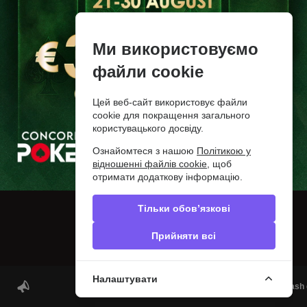
Блог
Контакти
Сообщить об ошибке
Privacy policy
Ми використовуємо
Слідкуйте за нами
файли cookie
© 2012-2026 PokerDiscover.com. Всі права захищені.
Цей веб-сайт використовує файли
PokerDiscover.com не є організатором ігор. Сайт призначений виключно для
cookie для покращення загального
інформаційних цілей. 18+
користувацького досвіду.
Ознайомтеся з нашою
Політикою у
відношенні файлів cookie
, щоб
отримати додаткову інформацію.
Тільки обов’язкові
Прийняти всі
Налаштувати
Play poker in Greece | ΟΦΙΤΕΧ Poker Clubs | Cash 