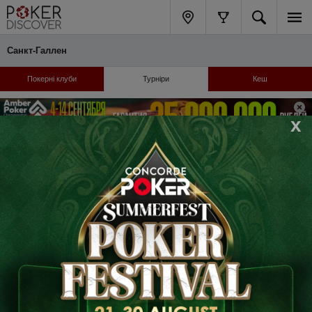
Санкт-Галлен
Покерні клуби
Турніри
Кеш
x
Відібратися онлайн: бай-іни, готелі, логістика
сьогодні
Турніри не знайдені
Турніри не знайдені
Навігація
Підтримка
Каталог клубів
FAQ