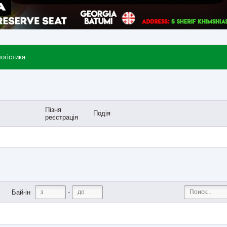
логістика
Пізня
Подія
реєстрація
-
Бай-ін