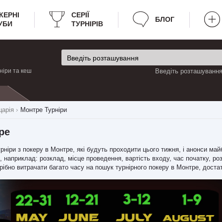
КЕРНІ
CЕРІЇ
БЛОГ
УБИ
ТУРНІРІВ
ніри та кеш
Введіть розташування 
арія
Монтре Турніри
ре
турніри з покеру в Монтре, які будуть проходити цього тижня, і анонси ма
 наприклад: розклад, місце проведення, вартість входу, час початку, роз
отрібно витрачати багато часу на пошук турнірного покеру в Монтре, доста