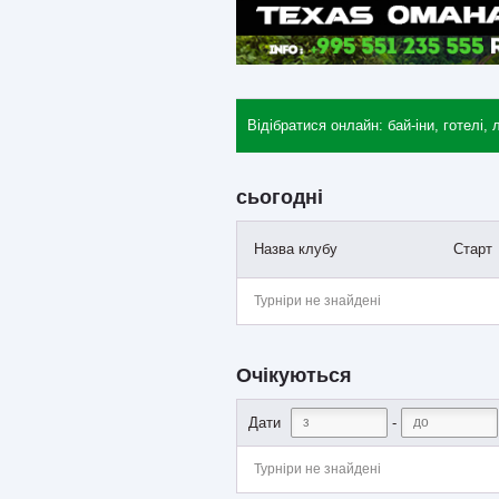
Відібратися онлайн: бай-іни, готелі, 
сьогодні
Назва клубу
Старт
Турніри не знайдені
Очікуються
-
Дати
Турніри не знайдені