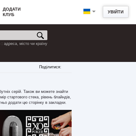
ДОДАТИ
УВІЙТИ
КЛУБ
: адреса, місто чи країну
Поділитися:
йбутніх серій. Також ви можете знайти
мір стартового стека, рівень блайндів,
тньо додати цю сторінку в закладки.