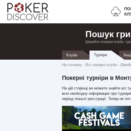
ПО
КЛ
Пошук гри
Шукайте покерні клуби, тур
Турніри
Клуби
Кеш
На головну
Всі покерні клуби
Швейц
Покерні турніри в Монт
На цій сторінці ви можете знайти всі 
всю необхідну інформацію про турніри,
період пізньої реєстрації. Тепер не п