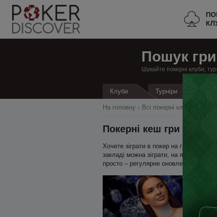
ПО
КЛ
Пошук гри
Шукайте покерні клуби, тур
Кеш
Клуби
Турніри
На головну
Всі покерні клуби
Швейц
Покерні кеш гри в Луґа
Хочете зіграти в покер на гроші в Лу
закладі можна зіграти, на яких ліміта
просто – регулярне оновлення даних 