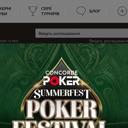
КЕРНІ
CЕРІЇ
БЛОГ
УБИ
ТУРНІРІВ
ніри та кеш
Введіть розташування 
арія
Кеш-ігри в Луґано, Швейцарія
но
ґано? Ми надаємо всю необхідну інформацію для зручності пошуку гри. Н
х зараз йде гра, яка мінімальна та максимальна вартість входу на стіл. Т
дозволяє гравцям швидко знаходити місце для гри.