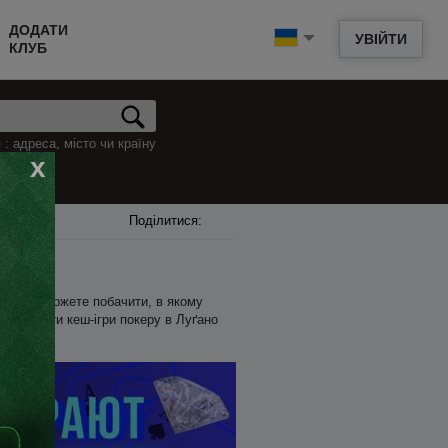
ДОДАТИ
УВІЙТИ
КЛУБ
: адреса, місто чи країну
x
Поділитися:
ижче ви можете побачити, в якому
епер знайти кеш-ігри покеру в Луґано