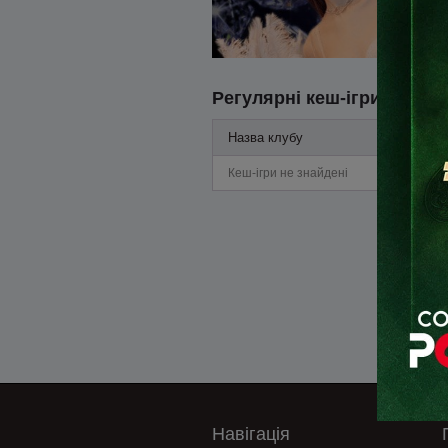
Регулярні кеш-ігри
Назва клубу
Кеш-ігри не знайдені
Навігація