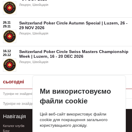
Люцерн, Швейцарія
26.11
Switzerland Poker Circle Autumn Special | Luzern, 26 -
29.11
29 NOV 2026
Люцерн, Швейцарія
16.12
Switzerland Poker Circle Swiss Masters Championship
20.12
Week | Luzern, 16 - 20 DEC 2026
Люцерн, Швейцарія
сьогодні
Ми використовуємо
Турніри не знайдені
файли cookie
Турніри не знайдені
Цей веб-сайт використовує файли
Навігація
Підтримка
cookie для покращення загального
користувацького досвіду.
Каталог клубів
FAQ
Блог
Контакти