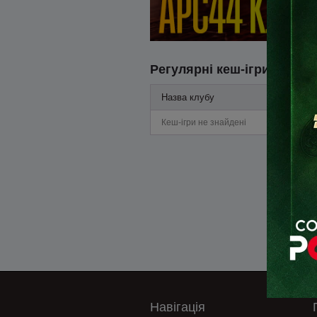
Регулярні кеш-ігри
Назва клубу
Кеш-ігри не знайдені
Навігація