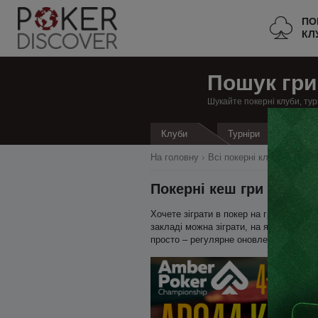
ПО
КЛ
Пошук гри
Шукайте покерні клуби, тур
Кеш
Клуби
Турніри
На головну
Всі покерні клуби
Швейц
Покерні кеш гри в Базе
Хочете зіграти в покер на гроші в Ба
закладі можна зіграти, на яких лімітах
просто – регулярне оновлення даних 