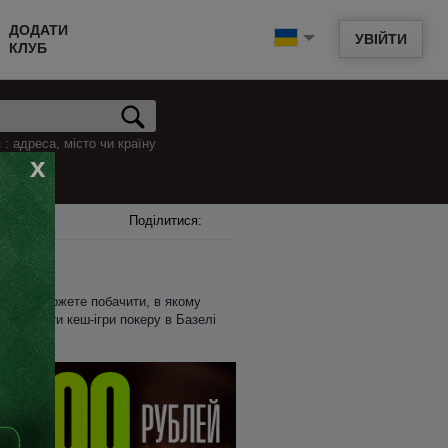
ДОДАТИ
УВІЙТИ
КЛУБ
: адреса, місто чи країну
x
Поділитися:
ижче ви можете побачити, в якому
пер знайти кеш-ігри покеру в Базелі