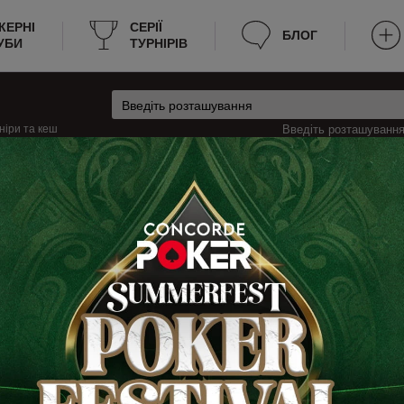
КЕРНІ
CЕРІЇ
БЛОГ
УБИ
ТУРНІРІВ
ніри та кеш
Введіть розташування 
арія
Кеш-ігри в Базель, Швейцарія
лі
зелі? Ми надаємо всю необхідну інформацію для зручності пошуку гри. Н
 зараз йде гра, яка мінімальна та максимальна вартість входу на стіл. Те
дозволяє гравцям швидко знаходити місце для гри.