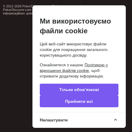
© 2012-2026 PokerDiscover.com. Всі права захищені.
PokerDiscover.com не є організатором ігор. Сайт призначений виключно для
інформаційних цілей. 18+
Ми використовуємо
файли cookie
Цей веб-сайт використовує файли
cookie для покращення загального
користувацького досвіду.
Ознайомтеся з нашою
Політикою у
відношенні файлів cookie
, щоб
отримати додаткову інформацію.
Тільки обов’язкові
Прийняти всі
Налаштувати