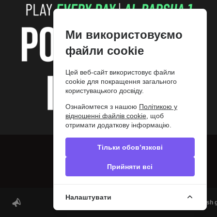
© 2012-2026 PokerDiscover.com. Всі права захищені.
PokerDiscover.com не є організатором ігор. Сайт призначений виключно для
Ми використовуємо
інформаційних цілей. 18+
файли cookie
Цей веб-сайт використовує файли
cookie для покращення загального
користувацького досвіду.
Ознайомтеся з нашою
Політикою у
відношенні файлів cookie
, щоб
отримати додаткову інформацію.
Тільки обов’язкові
Прийняти всі
Налаштувати
Play poker in Greece | ΟΦΙΤΕΧ Poker Clubs | Cash 