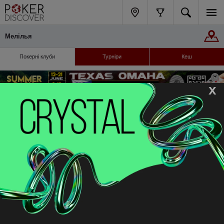
Мелілья
Покерні клуби
Турніри
Кеш
x
Gran Casino Melilla
Puerto Deportivo Noray, 11, 52001 Melilla, Spain Тел.: +34952691180
1 відгук
Навігація
Підтримка
Каталог клубів
FAQ
Блог
Контакти
Сообщить об ошибке
Privacy policy
Слідкуйте за нами