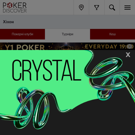
Хіхон
Покерні клуби
Турніри
Кеш
x
Відібратися онлайн: бай-іни, готелі, логістика
сьогодні
Турніри не знайдені
Турніри не знайдені
Навігація
Підтримка
Каталог клубів
FAQ