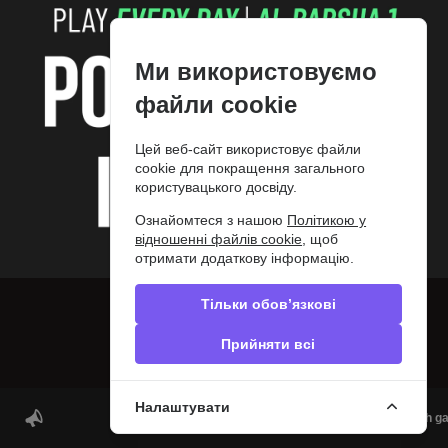
Блог
Контакти
Сообщить об ошибке
Privacy policy
Ми використовуємо
Слідкуйте за нами
файли cookie
© 2012-2026 PokerDiscover.com. Всі права захищені.
Цей веб-сайт використовує файли
PokerDiscover.com не є організатором ігор. Сайт призначений виключно для
cookie для покращення загального
інформаційних цілей. 18+
користувацького досвіду.
Ознайомтеся з нашою
Політикою у
відношенні файлів cookie
, щоб
отримати додаткову інформацію.
Тільки обов’язкові
Прийняти всі
Налаштувати
Play poker in Greece | ΟΦΙΤΕΧ Poker Clubs | Cash g