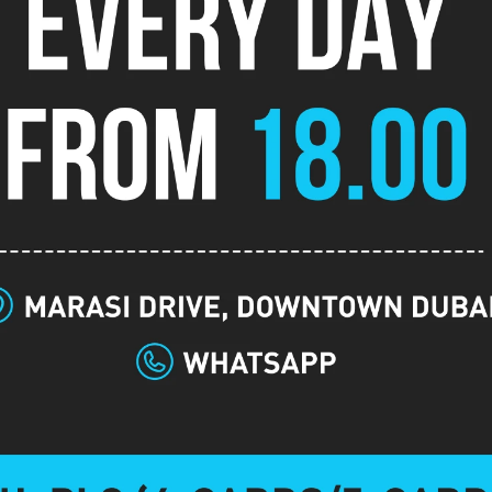
логістика
Пізня
Подія
реєстрація
-
Бай-ін