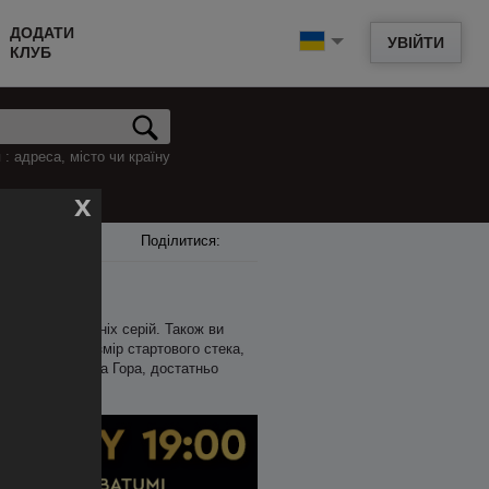
ДОДАТИ
УВІЙТИ
КЛУБ
: адреса, місто чи країну
x
Поділитися:
і анонси майбутніх серій. Також ви
ас початку, розмір стартового стека,
 в місті Краньска Гора, достатньо