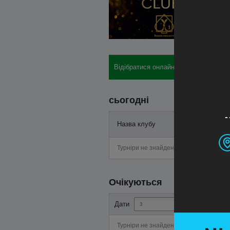
Відібратися онлайн: бай-іни, готелі, 
сьогодні
Назва клубу
Старт
Турніри не знайдені
Очікуються
-
Дати
Турніри не знайдені