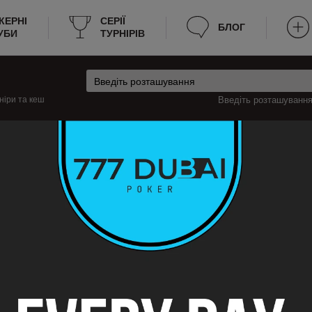
КЕРНІ
CЕРІЇ
БЛОГ
УБИ
ТУРНІРІВ
ніри та кеш
Введіть розташування 
нія
Краньска Гора Турніри
 Краньска Гора
урніри з покеру в місті Краньска Гора, які будуть проходити цього тижня, 
ю про турніри, наприклад: розклад, місце проведення, вартість входу, ч
ації. Тепер не потрібно витрачати багато часу на пошук турнірного покеру