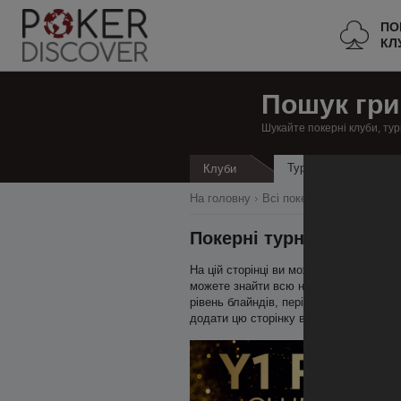
ПО
КЛ
Пошук гри
Шукайте покерні клуби, тур
Турніри
Клуби
Кеш
На головну
Всі покерні клуби
Слове
Покерні турніри в місті
На цій сторінці ви можете знайти всі т
можете знайти всю необхідну інформаці
рівень блайндів, період пізньої реєстр
додати цю сторінку в закладки.