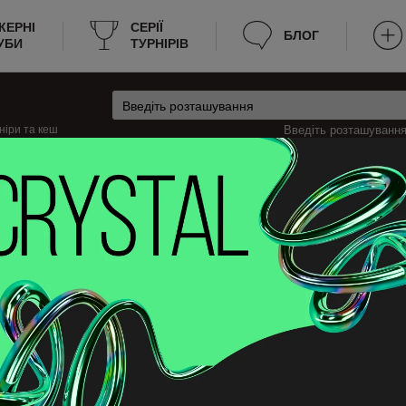
КЕРНІ
CЕРІЇ
БЛОГ
УБИ
ТУРНІРІВ
ніри та кеш
Введіть розташування 
Кеш
аччина
Жиліна
а
уде корисний тим, що вся необхідна інформація зібрана в одному місці. 
іх діючих покерних клубів та румів Жиліна, а також перелік всіх ігор, як
сайт вам допоможе без зайвих витрат часу знайти місце для гри. Інформа
и скасують, або клуб закриється, ви про це зможете зразу дізнатися. Те
айті, і надана в зручному вигляді.