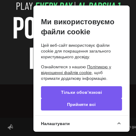
Privacy policy
Слідкуйте за нами
Ми використовуємо
файли cookie
© 2012-2026 PokerDiscover.com. Всі права захищені.
PokerDiscover.com не є організатором ігор. Сайт призначений виключно для
інформаційних цілей. 18+
Цей веб-сайт використовує файли
cookie для покращення загального
користувацького досвіду.
Ознайомтеся з нашою
Політикою у
відношенні файлів cookie
, щоб
отримати додаткову інформацію.
Тільки обов’язкові
Прийняти всі
Налаштувати
Play poker in Greece | ΟΦΙΤΕΧ Poker Clubs | Cash g