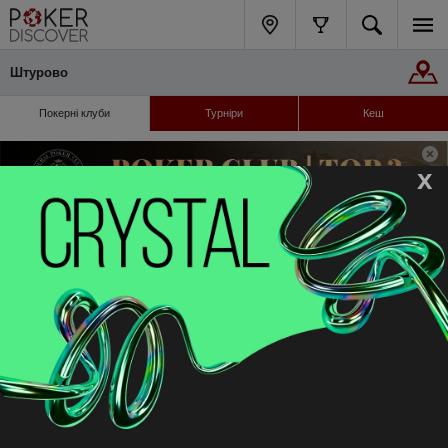
Штурово
Покерні клуби
Турніри
Кеш
x
Universum Poker Sturovo/Parkany
Sobieskeho 354/2, 943 01 Štúrovo, Slovakia Тел.: +421903381425
2 відгуків
Навігація
Підтримка
Каталог клубів
FAQ
Блог
Контакти
Сообщить об ошибке
Privacy policy
Слідкуйте за нами