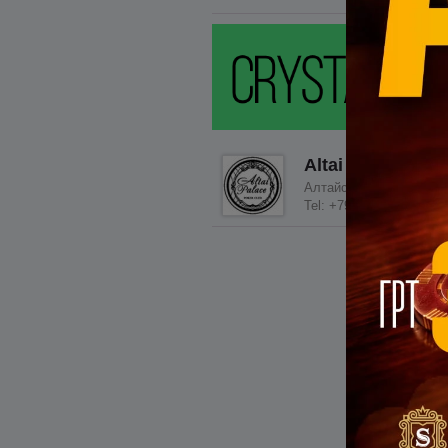
Altai Palace Pok
Алтайский край, игорн
Tel: +79858018866