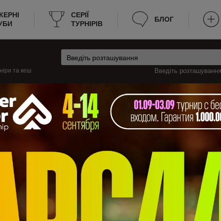
КЕРНІ
CЕРІЇ
БЛОГ
УБИ
ТУРНІРІВ
ніри та кеш
Введіть розташування 
Кеш
Алтайський край
ькому краї
ш ресурс буде корисний тим, що вся необхідна інформація зібрана в одн
ок всіх діючих покерних клубів та румів Алтайського краю, а також перелі
му краї, наш сайт вам допоможе без зайвих витрат часу знайти місце для
йсь вид гри скасують, або клуб закриється, ви про це зможете зразу ді
ія є на нашому сайті, і надана в зручному вигляді.