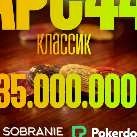
er Club
2 відгуків
ая зона Сибирская Монета, Россия