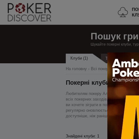
ПО
КЛ
Пошук гри
Шукайте покерні клуби, тур
Клуби (1)
Турніри
На головну
Всі покерні клуби
Росія
Покерні клуби в Алтайс
Любителям покеру Алтайського краю на
всіх покерних заходів, ми ведемо спис
ви хочете зіграти в покер в Алтайсько
регулярно оновлюється, тому якщо яки
доступніше, ніж раніше – вся інформац
Знайдені клуби: 1