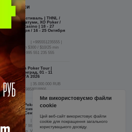
Анонси
Кэш Фестиваль | THNL /
PLO | Батуми, XO Poker /
Otium Casino | 18 - 27
Сентября / 16 - 25 Октября
2026
| +995551235555 |
$5/10 min $300 / $10/25 min
$1000 | +995 551 235 555
Russian Poker Tour |
Калининград, 01 - 11
АВГУСТА 2026
| 35.000.000 RUB
GTD | +79858018866
Ми використовуємо файли
Amber Poker Championship-
cookie
44 Классик | Калининград,
04 - 14 Сентября 2026
Цей веб-сайт використовує файли
| GTD 35 000 000
cookie для покращення загального
RUB | + 7 981 461 90 90 /
користувацького досвіду.
WhatsApp, Viber, Telegram