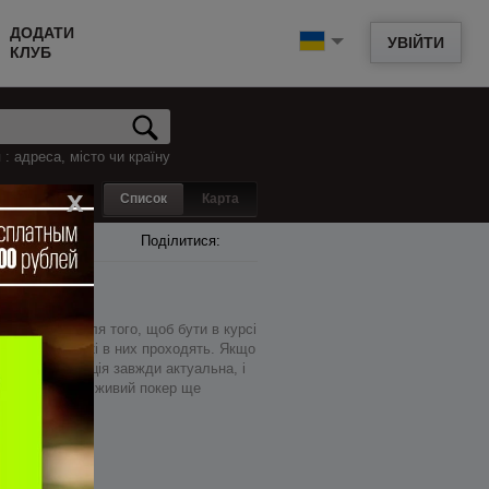
ДОДАТИ
УВІЙТИ
КЛУБ
: адреса, місто чи країну
x
Список
Карта
Поділитися:
ому місці. Для того, щоб бути в курсі
к всіх ігор, які в них проходять. Якщо
 гри. Інформація завжди актуальна, і
знатися. Тепер живий покер ще