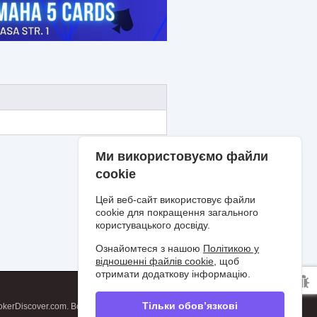
Ми використовуємо файли
cookie
Цей веб-сайт використовує файли
cookie для покращення загального
користувацького досвіду.
Ознайомтеся з нашою
Політикою у
відношенні файлів cookie
, щоб
отримати додаткову інформацію.
Тільки обов’язкові
kerDiscover.com. Всі права захищені.