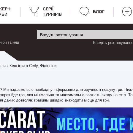
КЕРНІ
CЕРІЇ
БЛОГ
УБИ
ТУРНІРІВ
ніри та кеш
Введіть розташування 
піни
Кеш-ігри в Себу, Філіппіни
бу? Ми надаємо всю необхідну інформацію для зручності пошуку гри. Ниж
х зараз йде гра, яка мінімальна та максимальна вартість входу на стіл. Те
ня даних дозволяє гравцям швидко знаходити місце для гри.