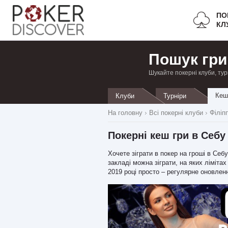
ПО
КЛ
Пошук гри
Шукайте покерні клуби, тур
Кеш
Клуби
Турніри
На головну
Всі покерні клуби
Філіп
Покерні кеш гри в Себу
Хочете зіграти в покер на гроші в Се
закладі можна зіграти, на яких ліміта
2019 році просто – регулярне оновлен