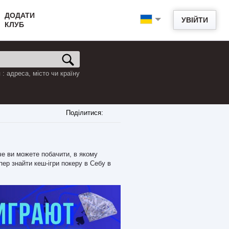
ДОДАТИ
УВІЙТИ
КЛУБ
: адреса, місто чи країну
Поділитися:
че ви можете побачити, в якому
пер знайти кеш-ігри покеру в Себу в